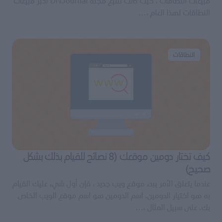
مبيعات النطاقات ، حيث كانت تتتبع مجلة DNJournal أكبر مبيعات
النطاقات لهذا العام ،…
النطاقات
كيف تختار دومين موقعك (8 نصائح للقيام بذلك بشكل
صحيح)
عندما يتعلق الأمر ببدء موقع ويب جديد ، فإن أول شيء عليك القيام
به هو اختيار الدومين. اسم الدومين هو اسم موقع الويب الخاص
بك. على سبيل المثال ،…