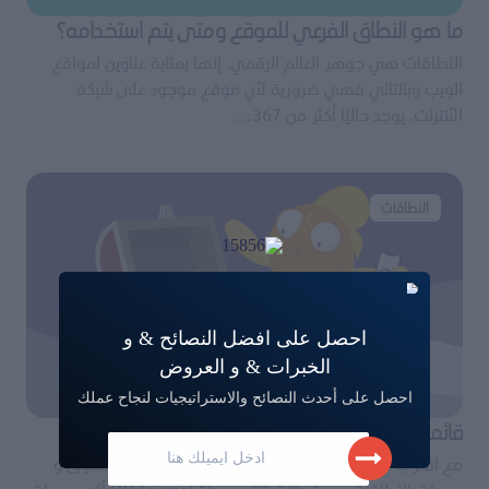
ما هو النطاق الفرعي للموقع ومتى يتم استخدامه؟
النطاقات هي جوهر العالم الرقمي. إنها بمثابة عناوين لمواقع
الويب وبالتالي فهي ضرورية لأي موقع موجود على شبكة
الأنترنت. يوجد حاليًا أكثر من 367…
النطاقات
احصل على افضل النصائح & و
الخبرات & و العروض
احصل على أحدث النصائح والاستراتيجيات لنجاح عملك
قائمة اغلى النطاقات مبيعًا لعام 2021 ( حتى الآن )
مع اقتراب نهاية عام 2021 ، و الذي كان عامًا جيدًا جدا لسوق و