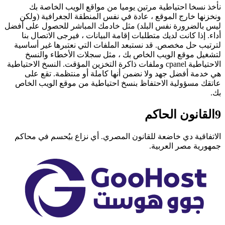
نأخذ نسخا احتياطية مرتين يوميا من مواقع الويب الخاصة بك
ونخزنها خارج الموقع ، عادة في نفس المنطقة الجغرافية (ولكن
ليس بالضرورة نفس البلد) مثل خادمك المباشر للحصول على أفضل
أداء. إذا كانت لديك متطلبات إقامة البيانات ، فيرجى الاتصال بنا
لترتيب حل مخصص. قد نستبعد الملفات التي نعتبرها غير أساسية
لتشغيل موقع الويب الخاص بك ، مثل سجلات الأخطاء والنسخ
الاحتياطية cpanel وملفات ذاكرة التخزين المؤقت. النسخ الاحتياطية
هي خدمة أفضل جهد ولا نضمن أنها كاملة أو منتظمة. تقع على
عاتقك مسؤولية الاحتفاظ بنسخ احتياطية من موقع الويب الخاص
بك.
9
القانون الحاكم
الاتفاقية دي خاضعة للقانون المصري. أي نزاع بيُحسم في محاكم
جمهورية مصر العربية.