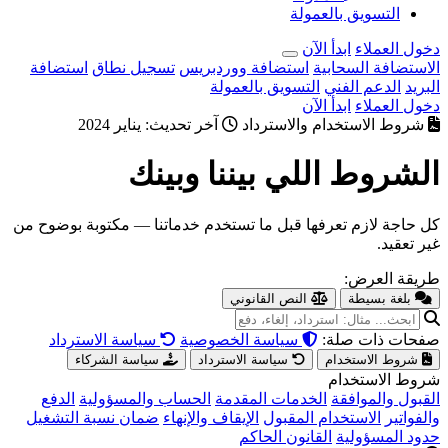
التسويق بالعمولة
دخول العملاء
ابدأ الآن
الاستضافة السحابية
استضافة ووردبريس
تسجيل نطاق
استضافة
البريد
الدعم الفني
التسويق بالعمولة
دخول العملاء
ابدأ الآن
شروط الاستخدام والاسترداد
آخر تحديث: يناير 2024
الشروط اللي
بيننا وبينك
كل حاجة لازم تعرفها قبل ما تستخدم خدماتنا — مكتوبة بوضوح من
غير تعقيد.
طريقة العرض:
بلغة بسيطة
النص القانوني
صفحات ذات صلة:
سياسة الخصوصية
سياسة الاسترداد
شروط الاستخدام
سياسة الاسترداد
سياسة الشركاء
شروط الاستخدام
القبول والموافقة
الخدمات المقدمة
الحساب والمسؤولية
الدفع
والفواتير
الاستخدام المقبول
الإيقاف والإنهاء
ضمان نسبة التشغيل
حدود المسؤولية
القانون الحاكم