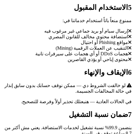
5
الاستخدام المقبول
ممنوع منعاً باتاً استخدام خدماتنا في:
إرسال سبام أو بريد جماعي غير مرغوب فيه
استضافة محتوى مخالف للقانون المصري
مواقع Phishing أو احتيال
التنقيب عن العملات الرقمية (Mining)
هجمات DDoS أو أي هجمات على سيرفرات تانية
محتوى إباحي أو يؤذي القاصرين
6
الإيقاف والإنهاء
لو خالفت الشروط دي — ممكن نوقف حسابك بدون سابق إنذار
في حالة المخالفات الجسيمة.
في الحالات العادية — هنبعتلك تحذير أولاً وفرصة للتصحيح.
7
ضمان نسبة التشغيل
بنضمن 99.9% نسبة تشغيل لخدمات الاستضافة. يعني مش أكتر من
8.7 ساعة توقف في السنة.