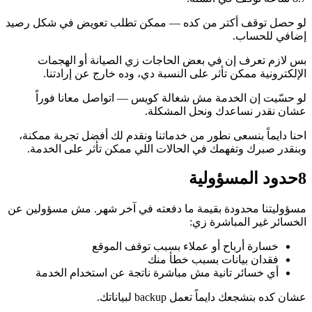
لو حصل توقف أكتر من كده — ممكن تطلب تعويض في شكل رصيد
إضافي للحساب.
بس لازم تعرف إن في بعض الحاجات زي الصيانة أو الهجمات
الإلكترونية ممكن تأثر على النسبة دي، وده خارج عن إرادتنا.
لو حسّيت إن الخدمة مش شغالة كويس — اتواصل معانا فوراً
عشان نقدر نساعدك ونحل المشكلة.
احنا دايماً بنسعى نطور من خدماتنا ونقدم لك أفضل تجربة ممكنة،
وبنقدر صبرك وتفهمك في الحالات اللي ممكن تأثر على الخدمة.
8
حدود المسؤولية
مسؤوليتنا محدودة بقيمة ما دفعته في آخر شهر. مش مسؤولين عن
الخسائر غير المباشرة زي:
خسارة أرباح أو عملاء بسبب توقف الموقع
فقدان بيانات بسبب خطأ منك
أي خسائر تانية مش مباشرة ناتجة عن استخدام الخدمة
عشان كده بنشجعك دايماً تعمل backup لبياناتك.