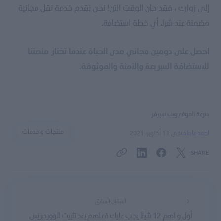
إلى زوارك ، فقد حان الوقت الآن! نحن نقدم خدمة نقل مجانية
مضمنة عند شراء أي خطة استضافة.
احصل على دومين مجاني مدى الحياة عندما تختار منصتنا
للاستضافة السريعة والآمنة والموثوقة.
سرعة الموقع
ويب سيرفر
منتجات و خدمات
احمد عاطف
فى
13 أكتوبر، 2021
SHARE
المقال السابق
أول و اهم 12 شيئًا يجب عليك فعلهم بعد تثبيت الووردبريس