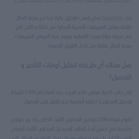
فى
GooHost
تمتع بنسب تشغيل عالية جدا مع سرعة اتصال
فائقة بفضل السيرفرات المميزة المدارة من خلالنا و التى تقع
فى مدينة فرانكفورت الألمانية ويوفر هذا الموقع للسيرفرات
سرعة إتصال فائقة من داخل الشرق الأوسط .
هل هناك أي طريقة لتقليل اوقات التأخير و
التحميل؟
إلى جانب اختيار موقع خادم قريب ، يعد استخدام CDN (شبكة
توصيل المحتوى) خطوة أساسية نحو تقليل زمن الوصول.
تقوم شبكة CDN بتخزين المحتوى الثابت الخاص بك عبر خوادم
متعددة في جميع أنحاء العالم. إنه يجعل المحتوى الثابت لموقع
الويب الخاص بك يتم تحميله بسرعة ، بغض النظر عن المكان الذي