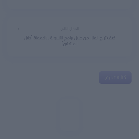
المقال التالى
كيف تربح المال من خلال برامج التسويق بالعمولة [دليل
المبتدئين]
كتابة تعليق
لن يتم نشر عنوان بريدك الإلكتروني.
الحقول الإلزامية مشار إليها بـ
*
Name *