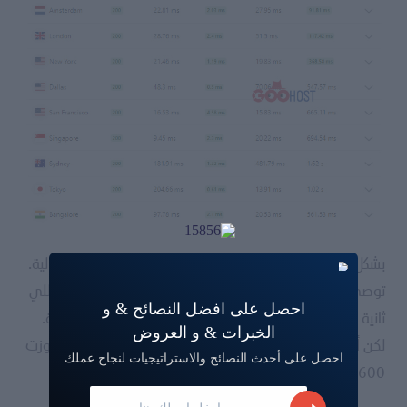
بشكل عام ، أي نتيجة أقل من 100 مللي ثانية هى نتيجة مثالية.
توصي اختبارات السرعة للمواقع من جوجل بأقل من 200 مللي
احصل على افضل النصائح & و
ثانية حتى يستجيب الخادم. 200-500 مللي ثانية تعتبر صحية.
الخبرات & و العروض
لكن أحدث إصدار من أداة PageSpeed ​​لا يشتكي إلا إذا تجاوزت
احصل على أحدث النصائح والاستراتيجيات لنجاح عملك
600 مللي ثانية.