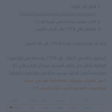
انتقل الى الرابط
https://tools.keycdn.com/performance
اكتب دومين موقعك في شريط البحث.
ستنتشر نتائج TTFB على الجانب الأيمن.
تذكر أنه كلما انخفضت نتيجة TTFB ، كان ذلك أفضل.
كما ترون أدناه في اختبارنا ، فإن TTFB منخفضة في فرانكفورت
الالمانية وأعلى في بنغالور الهندية. هذا لأن الخادم الذي كنا
نستخدمه لأغراض الاختبار موجود فعليًا في فرانكفورت الالمانية.
(
هل تعلم ان سيرفرات GooHost تقع فى مدينة
).
فرانكفورت الالمانية الأقرب للزائر العربى !؟