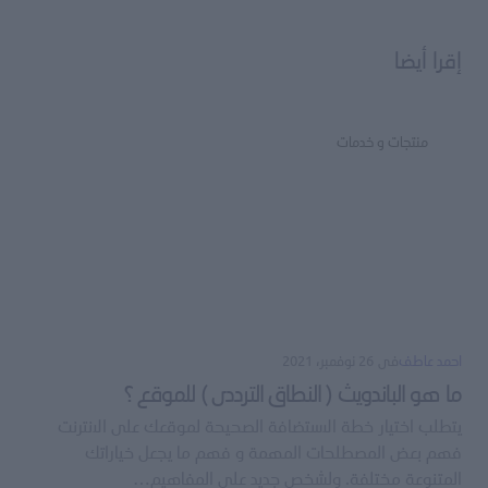
إقرا أيضا
Email *
منتجات و خدمات
تعليقك *
Save my name and email in this browser for the
next time I comment.
احمد عاطف
فى
26 نوفمبر، 2021
ما هو الباندويث ( النطاق الترددى ) للموقع ؟
إرسال التعليق
يتطلب اختيار خطة الاستضافة الصحيحة لموقعك على الانترنت
فهم بعض المصطلحات المهمة و فهم ما يجعل خياراتك
المتنوعة مختلفة. ولشخص جديد على المفاهيم…