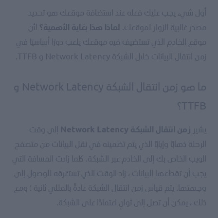
أول شيء يجب عليك فعله عند استضافة موقعك هو تحديد
مصدر غالبية الزوار لموقعك.
لأن
لماذا هذا بغاية الأهمية؟
موقع الخادم الذي تستضيف فيه موقعك يلعب دورًا أساسيًا في
زمن انتقال البيانات خلال الشبكة Network Latency و TTFB.
ما هو زمن انتقال الشبكة Network Latency و
TTFB؟
يشير
إلى وقت
زمن انتقال الشبكة Network Latency
الرحلة ذهابًا وإيابًا الذي يتم تضمينه في نقل البيانات من متصفح
الويب الخاص بك إلى الخادم عبر الشبكة. كلما زادت المسافة التي
يجب أن تقطعها البيانات ، زاد الوقت الذي تستغرقه للوصول إلى
وجهتها. يتم قياس زمن انتقال الشبكة عادةً بالمللي ثانية ؛ ومع
ذلك ، يمكن أن تصل إلى ثوانٍ اعتمادًا على الشبكة.