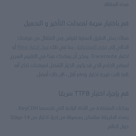
هذه المقالة.
قم باختبار سرعة لمعدلات التأخير و التحميل
هناك بعض الطرق العملية لقياس زمن الانتقال من موقعك
الحالي إلى
مزود الاستضافة
، بما في ذلك
عمل اختبار Ping
أو
اختبار Traceroute. يمكن أن يساعدك هذا في التقييم السريع
لموقع الخادم الذي قد يكون الخيار الأفضل لموقعك. تذكر أنه
كلما كانت نتيجة اختبار ping أقل ، كان ذلك أفضل.
قم بإجراء اختبار TTFB سريعًا
يمكنك الاستفادة من الأداة الرائعة التي تقدمها KeyCDN.
بهذه الطريقة ستتمكن بسهولة من إجراء اختبار من 14 موقعًا
حول العالم.