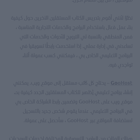
نظرًا لأنني أقوم بتدريس الكتاب المستقلين الآخرين حول كيفية
بناء عمل فعال باستخدام البرامج والخدمات التجارية المناسبة ،
فمن المنطقي بالنسبة لي الترويج للأدوات والخدمات التي
تساعدني في إدارة عملي. إذا استخدمت رابطًا تسويقيا في
البرنامج التعليمي الخاص بي ، فيمكنني كسب عمولة أثناء
تواجدي فيه.
– يحتاج كل كاتب مستقل إلى موقع ويب. يمكنني
Go
oHost
إنشاء برنامج تعليمي يُظهر للكتاب المستقلين الجدد كيفية بدء
موقع ويب على GooHost وتضمين رابط الشراكة الخاص بي
في البرنامج التعليمي. عندما يقوم شخص جديد بالتسجيل
لاستضافة المواقع عبر GooHost ، سأحصل على عمولة.
هناك المئات من البرامج التسويقية المختلفة لخدمات البرمجيات