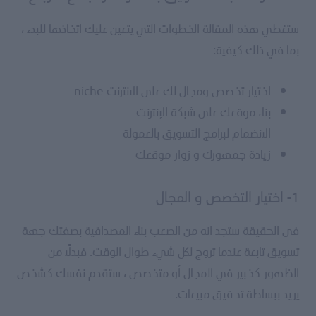
ستغطي هذه المقالة الخطوات التي يتعين عليك اتخاذها للبدء ،
بما في ذلك كيفية:
اختيار تخصص ومجال لك على الانترنت niche
بناء موقعك على شبكة الإنترنت
الانضمام لبرامج التسويق بالعمولة
زيادة جمهورك و زوار موقعك
1- اختيار التخصص و المجال
فى الحقيقة ستجد انه من الصعب بناء المصداقية بصفتك جهة
تسويق تابعة عندما تروج لكل شيء طوال الوقت. فبدلاً من
الظهور كخبير في المجال أو متخصص ، ستقدم نفسك كشخص
يريد ببساطة تحقيق مبيعات.