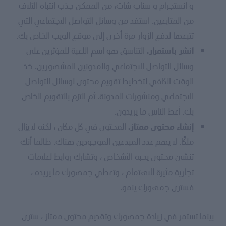
و انستجرام و سناب شات، من الممكن جذب انتباه الآلاف
من المتابعين. استفد من وسائل التواصل الاجتماعي التي
تتبعها لدفع الزوار مرة أخرى إلى موقع الويب الخاص بك.
التناسق هو اسم اللعبة للمؤثرين على
انشر باستمرار.
وسائل التواصل الاجتماعي والمدونين المشهورين. خذ
الوقت الكافي لتخطيط تقويم محتوى لوسائل التواصل
الاجتماعي ومنشورات المدونة. ثم التزم بالتقويم الخاص
بك. أعط الناس ما يريدون.
المحتوى في كل مكان ، لكنه لا يزال
إنشاء محتوى ممتاز.
ملكًا. لا يهم عدد المبدعين الموجودين هناك. طالما أنك
تنشئ محتوى يحبه الأشخاص ، وتشارك روابط لعلامات
تجارية مثيرة للاهتمام ، وتعطي جمهورك ما يريده ،
فسترى جمهورك ينمو.
بينما تستمر في زيادة جمهورك وتقديم محتوى ممتاز ، سترى