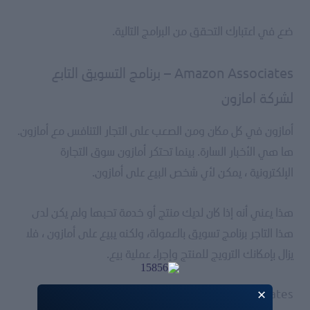
ضع في اعتبارك التحقق من البرامج التالية.
Amazon Associates – برنامج التسويق التابع
لشركة امازون
أمازون في كل مكان ومن الصعب على التجار التنافس مع أمازون.
ها هي الأخبار السارة. بينما تحتكر أمازون سوق التجارة
الإلكترونية ، يمكن لأي شخص البيع على أمازون.
هذا يعني أنه إذا كان لديك منتج أو خدمة تحبها ولم يكن لدى
هذا التاجر برنامج تسويق بالعمولة، ولكنه يبيع على أمازون ، فلا
يزال بإمكانك الترويج للمنتج وإجراء عملية بيع.
Amazon Associates أمر لا بد منه لأي شخص يتطلع إلى