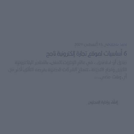
Save my name and email in this browser for the
next time I comment.
احمد عاطف
فى
15 أغسطس، 2021
6 أساسيات لموقع تجارة إلكترونية ناجح
إرسال التعليق
صدق أو لا تصدق ، في عالم الإنترنت الملىء بالمتاجر الإلكترونية
الكبرى وتجار التجزئة ، تتمتع الشركات الصغيرة بفرصة التألق أكثر من
أي وقت مضى.…
إنشاء وإدارة المحتوى