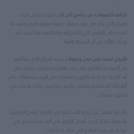
لا يوجد معدل محدد
تختلف العمولات من برنامج إلى آخر.
للمبلغ الذي ستحصل عليه بصفتك جهة تسويق تابعة. يعتمد ما
تدفعه على البرنامج الذي تنضم إليه والمنافسة وما تبيعه. قم
ببحثك لتتأكد من أن العمولة كافية.
يعتمد المبلغ الذي ستكسبه
الأرباح تعتمد على مدى وصولك.
مع العديد من البائعين على مدى اتساع جمهورك. وهذا يعني
أنه كلما زاد ما تفعله للترويج لموقعك على الويب وحساباتك على
الشبكات الاجتماعية وتنشئ متابعين مخلصين ، زادت فرصك في
تحقيق مبيعات.
الآن قد تتساءل عن كيفية البدء فعليًا في التقدم لبرامج التسويق
بالعمولة. تتمثل إحدى أفضل الطرق في البدء ببحث سريع في
جوجل عن هذه البرامج في مجال تخصصك.