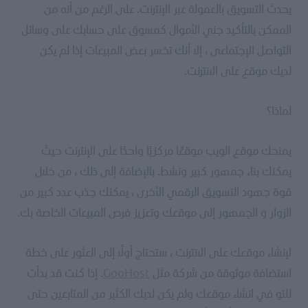
يحدث التسويق بالعمولة عبر الإنترنت. على الرغم من أنه من
الممكن بالتأكيد جني الأموال كمسوق على حسابك على وسائل
التواصل الإجتماعى ، إلا أنك تخسر بعض المبيعات إذا لم يكن
لديك موقع على الانترنت.
لماذا؟
يمنحك موقع الويب موقعًا مركزيًا واحدًا على الإنترنت حيث
يمكنك بناء جمهور كبير ونشط. بالإضافة إلى ذلك ، من خلال
قوة جهود التسويق الرقمي الأخرى ، يمكنك جذب عدد كبير من
الزوار و الجمهور إلى موقعك وتعزيز فرص المبيعات الخاصة بك.
لإنشاء موقعك على الانترنت ، ستحتاج أولاً إلى العثور على خطة
استضافة موثوقة من شركة مثل
GooHost
. إذا كنت قد بدأت
للتو في انشاء موقعك ولم يكن لديك الكثير من المتابعين حتى