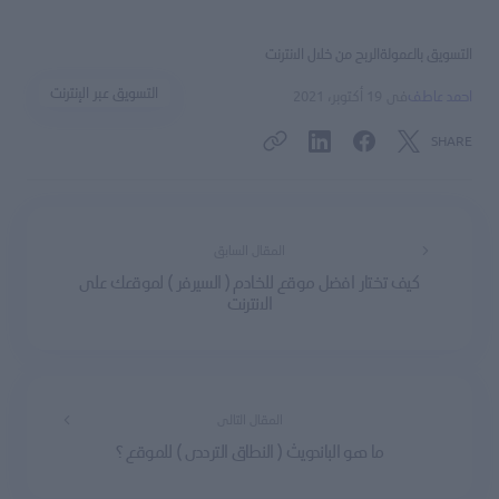
التسويق بالعمولة
الربح من خلال الانترنت
التسويق عبر الإنترنت
احمد عاطف
فى
19 أكتوبر، 2021
SHARE
المقال السابق
كيف تختار افضل موقع للخادم ( السيرفر ) لموقعك على
الانترنت
المقال التالى
ما هو الباندويث ( النطاق الترددى ) للموقع ؟